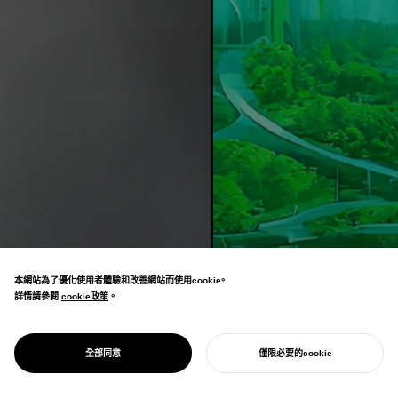
本網站為了優化使用者體驗和改善網站而使用cookie。
詳情請參閱
cookie政策
cookie政策
。
設計策略是將願景轉譯為體驗的實踐。塑造企
業傳達存在意義、履行承諾、為人與社會創造持
DESIGN STRATEGY
設計策略
全部同意
僅限必要的cookie
續價值的方式。
開始您的專案