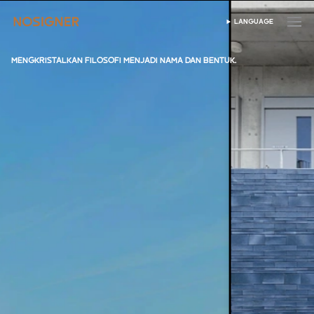
BERANDA
LANGUAGE
PILIH BAHASA
MENGKRISTALKAN FILOSOFI MENJADI NAMA DAN BENTUK.