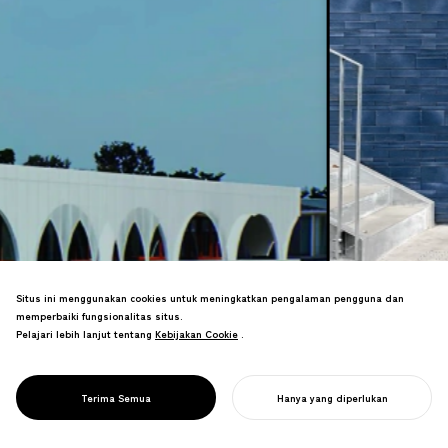
Situs ini menggunakan cookies untuk meningkatkan pengalaman pengguna dan
Branding adalah proses mendefinisikan
memperbaiki fungsionalitas situs.
arah merek dan membentuk pandangan
Pelajari lebih lanjut tentang
Kebijakan Cookie
Kebijakan Cookie
.
dunianya. Dengan berhasil
mengkomunikasikan nilai dan
filosofinya, merek menumbuhkan koneksi
Terima Semua
Hanya yang diperlukan
DESAIN BRANDING
alami dengan konsumen.
MULAI PROYEK ANDA