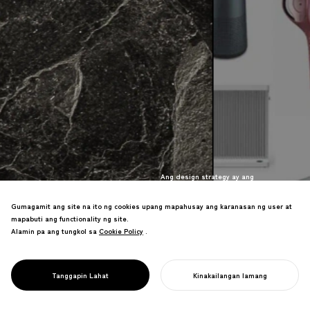
Ang design strategy ay ang
pagsasagawa ng pagsasalin ng
pangitain sa karanasan. Ito ay
Gumagamit ang site na ito ng cookies upang mapahusay ang karanasan ng user at
humuhubog sa kung paano nakikipag-
mapabuti ang functionality ng site.
ugnayan ang mga kumpanya sa kanilang
Alamin pa ang tungkol sa
Cookie Policy
Cookie Policy
.
layunin, natutugunan ang kanilang
pangako, at lumilikha ng
pangmatagalang halaga para sa mga
Tanggapin Lahat
Kinakailangan lamang
DESIGN STRATEGY
tao at lipunan.
SIMULAN ANG INYONG PROYEKTO