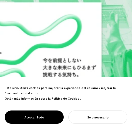
Este sitio utiliza cookies para mejorar la experiencia del usuario y mejorar la
La estrategia de diseño es la práctica
funcionalidad del sitio.
de traducir la visión en experiencia.
Obtén más información sobre la
Política de Cookies
Política de Cookies
.
Define cómo las empresas comunican su
propósito, cumplen sus promesas y
ESTRATEGIA DE
crean valor duradero para las personas
Aceptar Todo
Solo necesario
DISEÑO
y la sociedad.
COMIENZA TU PROYECTO