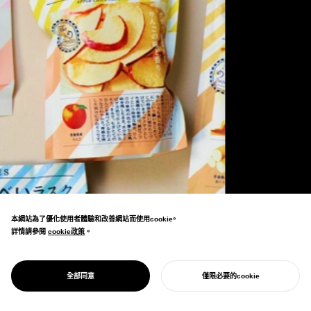
本網站為了優化使用者體驗和改善網站而使用cookie。
詳情請參閱
cookie政策
cookie政策
。
包裝是品牌與顧客初次相遇的接點，是B2C業
PACKAGING DESIGN
包裝設計
全部同意
僅限必要的cookie
務中最重要的接觸點之一。
開始您的專案