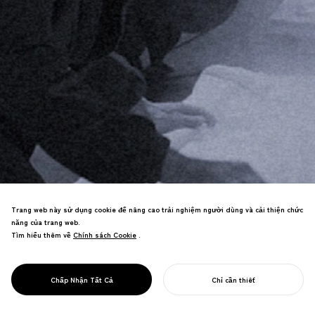
Trang web này sử dụng cookie để nâng cao trải nghiệm người dùng và cải thiện chức
NOSIGNER thiết kế tương lai cộng đồng
năng của trang web.
bền vững bằng cách khai phá văn hóa và
Tìm hiểu thêm về
Chính sách Cookie
Chính sách Cookie
.
tài nguyên địa phương thông qua hợp
tác địa phương. Từ nghiên cứu đến thực
THIẾT KẾ CHO ĐỊA
hiện, chúng tôi khám phá điều làm cho
Chấp Nhận Tất Cả
Chỉ cần thiết
PHƯƠNG
mỗi nơi phát triển.
BẮT ĐẦU DỰ ÁN CỦA BẠN