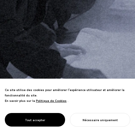
NOSIGNER conçoit des futurs
Ce site utilise des cookies pour améliorer l'expérience utilisateur et améliorer la
communautaires durables en
fonctionnalité du site.
débloquant la culture et les ressources
En savoir plus sur la
Politique de Cookies
Politique de Cookies
.
régionales par la collaboration locale.
De la recherche à la mise en œuvre,
DESIGN POUR LE
nous révélons ce qui fait prospérer
Tout accepter
Nécessaire uniquement
LOCAL
chaque lieu.
COMMENCER VOTRE PROJET