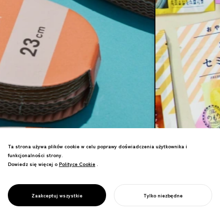
Ta strona używa plików cookie w celu poprawy doświadczenia użytkownika i
funkcjonalności strony.
Dowiedz się więcej o
Polityce Cookie
Polityce Cookie
.
Packaging to pierwszy punkt kontaktu
między Twoją marką a klientem—jeden z
najważniejszych punktów styku w
Zaakceptuj wszystkie
Tylko niezbędne
DESIGN OPAKOWAŃ
biznesie B2C.
ROZPOCZNIJ SWÓJ PROJEKT