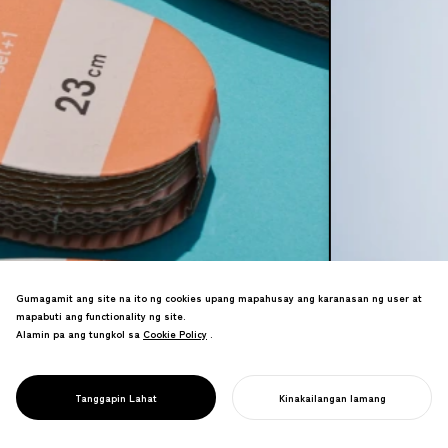
Gumagamit ang site na ito ng cookies upang mapahusay ang karanasan ng user at
mapabuti ang functionality ng site.
Alamin pa ang tungkol sa
Cookie Policy
Cookie Policy
.
Ang packaging ay ang unang punto ng
kontak sa pagitan ng inyong brand at
customer—isa sa pinakamahahalagang
Tanggapin Lahat
Kinakailangan lamang
PACKAGING DESIGN
touchpoint sa B2C business.
SIMULAN ANG INYONG PROYEKTO