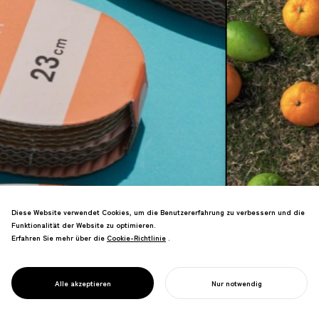
Diese Website verwendet Cookies, um die Benutzererfahrung zu verbessern und die
Funktionalität der Website zu optimieren.
Erfahren Sie mehr über die
Cookie-Richtlinie
Cookie-Richtlinie
.
Verpackung ist der erste
Berührungspunkt zwischen Ihrer Marke
und dem Kunden—einer der wichtigsten
Alle akzeptieren
Nur notwendig
VERPACKUNGSDESIGN
Touchpoints im B2C-Geschäft.
IHR PROJEKT STARTEN