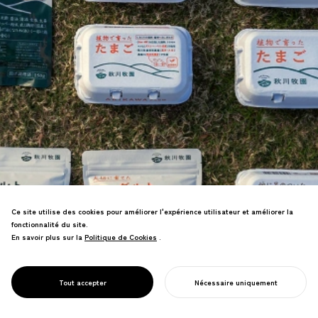
Ce site utilise des cookies pour améliorer l'expérience utilisateur et améliorer la
fonctionnalité du site.
En savoir plus sur la
Politique de Cookies
Politique de Cookies
.
L'emballage est le premier point de
contact entre votre marque et le client—
DESIGN
l'un des points de contact les plus
Tout accepter
Nécessaire uniquement
D'EMBALLAGE
cruciaux dans le commerce B2C.
COMMENCER VOTRE PROJET