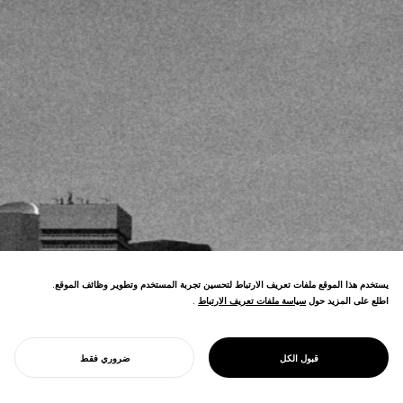
يستخدم هذا الموقع ملفات تعريف الارتباط لتحسين تجربة المستخدم وتطوير وظائف الموقع.
اطلع على المزيد حول
سياسة ملفات تعريف الارتباط
سياسة ملفات تعريف الارتباط
.
تنمي NOSIGNER التعليم لعالم متطور. باستخدام
الإبداع التطوري، نطلق الإمكانات البشرية
DESIGN FOR EDUCATION
قبول الكل
ضروري فقط
التصميم للتعليم
والمجتمعية، ونعزز التكيف والتفكير المرن.
ابدأ مشروعك