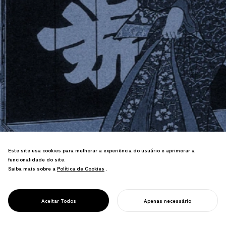
Este site usa cookies para melhorar a experiência do usuário e aprimorar a
funcionalidade do site.
NOSIGNER revela a cultura, ciclos e vida
Saiba mais sobre a
Política de Cookies
Política de Cookies
.
dentro dos sistemas alimentares.
Nossos designs aumentam a
DESIGN PARA
conscientização e imaginam futuros
Aceitar Todos
Apenas necessário
ALIMENTAÇÃO
alimentares sustentáveis.
INICIE SEU PROJETO