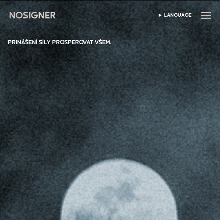
DOMŮ
LANGUAGE
VYBRAT JAZYK
PŘINÁŠENÍ SÍLY PROSPEROVAT VŠEM.