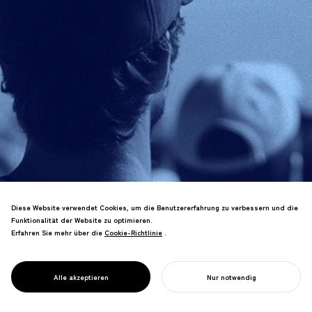
Diese Website verwendet Cookies, um die Benutzererfahrung zu verbessern und die
Funktionalität der Website zu optimieren.
NOSIGNER unterstützt aktiv regionale
Erfahren Sie mehr über die
Cookie-Richtlinie
Cookie-Richtlinie
.
Gemeinschaften und Changemaker
durch die Gestaltung von Workshops
DESIGN FOR
und fördert Räume, in denen kollektive
Alle akzeptieren
Nur notwendig
COMMUNITY
Intelligenz Innovation vorantreibt.
IHR PROJEKT STARTEN