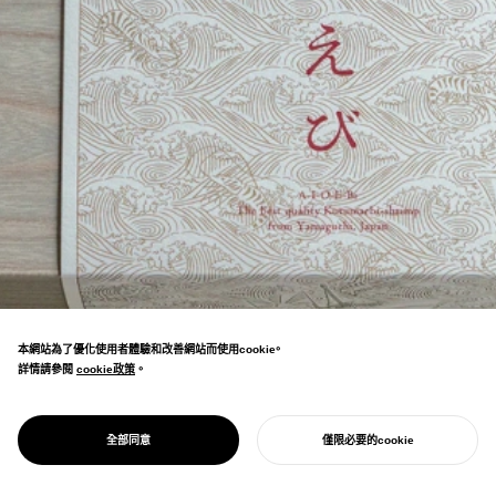
本網站為了優化使用者體驗和改善網站而使用cookie。
詳情請參閱
cookie政策
cookie政策
。
山口市阿知須的高級車蝦品牌建立。活用蝦類
養殖技術發祥地這一歷史與技術的地域產業設
PROJECT
AIOEBI
全部同意
僅限必要的cookie
計。
開始您的專案