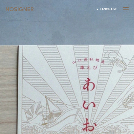
首頁
LANGUAGE
SELECT LANGUAGE