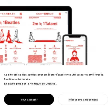
Ce site utilise des cookies pour améliorer l'expérience utilisateur et améliorer la
fonctionnalité du site.
En savoir plus sur la
Politique de Cookies
Politique de Cookies
.
Les sites web intègrent divers médias—
photographie, vidéo, motion design,
typographie et 3D—dans des
Tout accepter
Nécessaire uniquement
DESIGN WEB / APP
plateformes cohérentes.
COMMENCER VOTRE PROJET