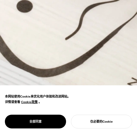
本网站使用Cookie来优化用户体验和改进网站。
详情请查看
Cookie政策
Cookie政策
。
在「PENTAWARDS」中荣获PLATINUM
PROJECT
干瓢乌冬面
全部同意
仅必要的Cookie
AWARD，获得世界第一食品包装的称号。
开始您的项目