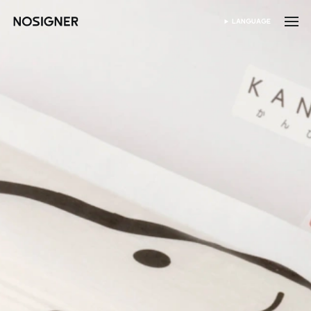
首页
LANGUAGE
SELECT LANGUAGE