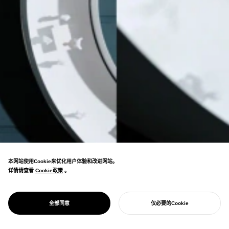
本网站使用Cookie来优化用户体验和改进网站。
详情请查看
Cookie政策
Cookie政策
。
标识・环境设计是人们认知空间、进行移动的本
SIGNAGE DESIGN
标识・环境设计
全部同意
仅必要的Cookie
质信息设计。
开始您的项目