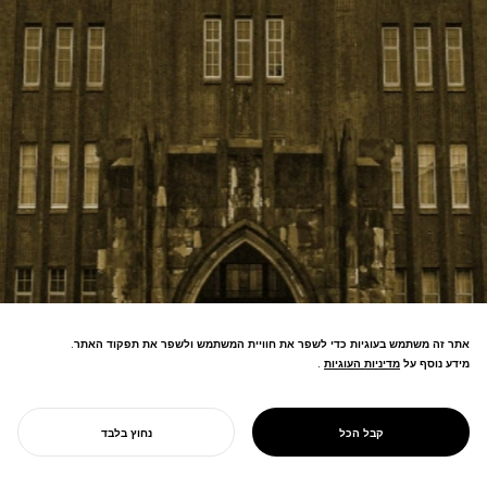
אתר זה משתמש בעוגיות כדי לשפר את חוויית המשתמש ולשפר את תפקוד האתר.
מידע נוסף על
מדיניות העוגיות
מדיניות העוגיות
.
NOSIGNER תומך באופן פעיל בקהילות
אזוריות ויוצרי שינוי על ידי עיצוב סדנאות,
DESIGN FOR
טיפוח מרחבים שבהם אינטליגנציה
קבל הכל
נחוץ בלבד
COMMUNITY
קולקטיבית מניעה חדשנות.
התחל את הפרויקט שלך