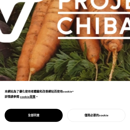
本網站為了優化使用者體驗和改善網站而使用cookie。
詳情請參閱
cookie政策
cookie政策
。
任何人都可以免費使用的素食主義者、純素主
義者認證標誌設計。在千葉縣・成田機場等地廣
PROJECT
VEG-ICON
全部同意
僅限必要的cookie
泛推廣。
開始您的專案