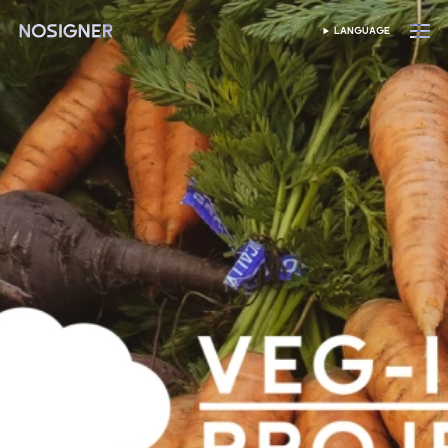
首頁
LANGUAGE
SELECT LANGUAGE