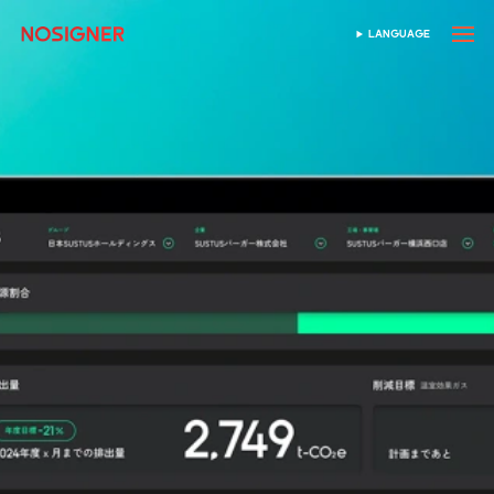
首頁
LANGUAGE
SELECT LANGUAGE