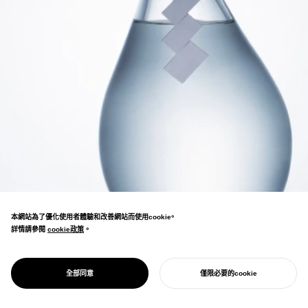
本網站為了優化使用者體驗和改善網站而使用cookie。
詳情請參閱
cookie政策
cookie政策
。
以真空蒸餾重新構築地域日本酒的蒸餾酒設
計。憑藉精緻的瓶身和品牌設計榮獲眾多海外
PROJECT
淨酎
全部同意
僅限必要的cookie
獎項。
開始您的專案