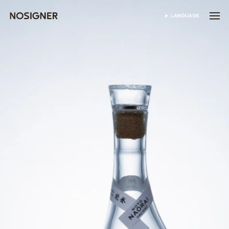
首頁
LANGUAGE
SELECT LANGUAGE