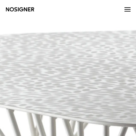
首頁
LANGUAGE
SELECT LANGUAGE