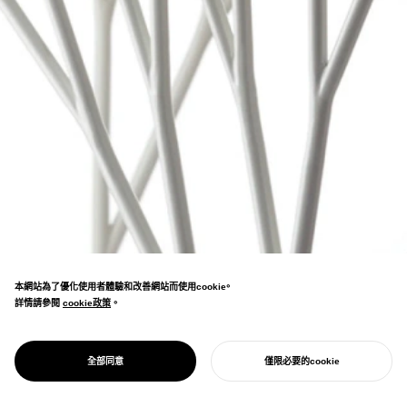
本網站為了優化使用者體驗和改善網站而使用cookie。
詳情請參閱
cookie政策
cookie政策
。
應用碎形演算法的家具系列。羽田機場等地已
PROJECT
ARBORISM
全部同意
僅限必要的cookie
採用。
開始您的專案