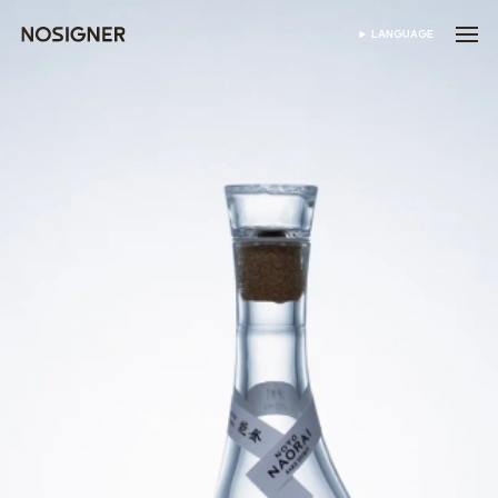
首页
LANGUAGE
SELECT LANGUAGE