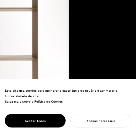
Este site usa cookies para melhorar a experiência do usuário e aprimorar a
funcionalidade do site.
Saiba mais sobre a
Política de Cookies
Política de Cookies
.
Design de produto não é sobre fazer
coisas, é sobre moldar como as coisas
Aceitar Todos
Apenas necessário
DESIGN DE PRODUTO
se conectam às pessoas.
INICIE SEU PROJETO