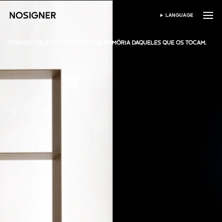
INÍCIO
LANGUAGE
SELECIONAR IDIOMA
CRIANDO OBJETOS QUE VIVEM NA MEMÓRIA DAQUELES QUE OS TOCAM.