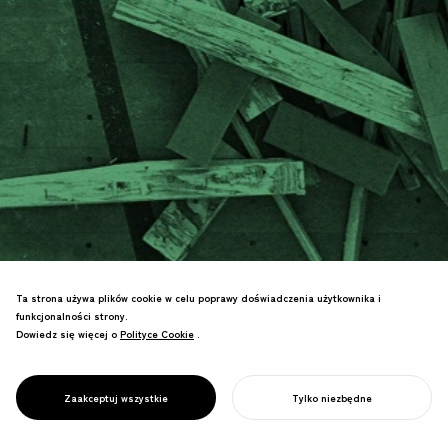
NOSIGNER praktykuje projektowanie,
Ta strona używa plików cookie w celu poprawy doświadczenia użytkownika i
które równoważy środowiskową,
funkcjonalności strony.
społeczną i ekonomiczną
Dowiedz się więcej o
Polityce Cookie
Polityce Cookie
.
zrównoważoność. Poprzez projekty, które
harmonizują z naturą i tworzą wartość
PROJEKTOWANIE DLA
społeczną, łączymy nadzieję z
Zaakceptuj wszystkie
Tylko niezbędne
ZRÓWNOWAŻONOŚCI
przyszłością.
ROZPOCZNIJ SWÓJ PROJEKT