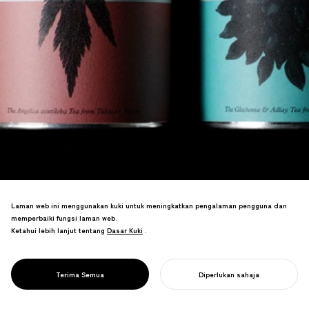
Laman web ini menggunakan kuki untuk meningkatkan pengalaman pengguna dan
memperbaiki fungsi laman web.
Ketahui lebih lanjut tentang
Dasar Kuki
Dasar Kuki
.
Mengubah herba perubatan dari Jepun
menjadi jenama teh di tengah-tengah
PROJECT
{TABEL}
Terima Semua
Diperlukan sahaja
budaya herba.
MULAKAN PROJEK ANDA