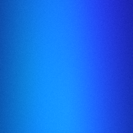
Kanazawa College of Art, beliau 
industri, akademia, dan kerajaan, m
Bukunya Evolutionary Thinking me
karya mengenai metodologi memenan
テレビ東京
テレビ東
2024.1.14
Beliau juga menerima Anugerah G
akademik tertinggi daripada Instit
sumbangan cemerlang kepada penge
pengerusi "Council on the Future o
Pembangunan Pendidikan Benesse, 
NHK出演
NHK出演
2023.8.28
pendidikan kreatif.
Pada 2015, beliau berkhidmat sebag
Gerakan Cool Japan Sekretariat Kab
sebagai presiden termuda dalam sej
NHK出演
NHK出演
2023.4.11
badan reka bentuk tertua Asia, di
pertama di Jepun dalam 34 tahun d
Bentuk Jepun (dahulunya D8) sebaga
lembaga WDO (World Design Organiz
NHK出演
NHK出演
sebagai Pencipta Pelan Induk untu
2023.2.14
usahanya untuk pelaksanaan sosial 