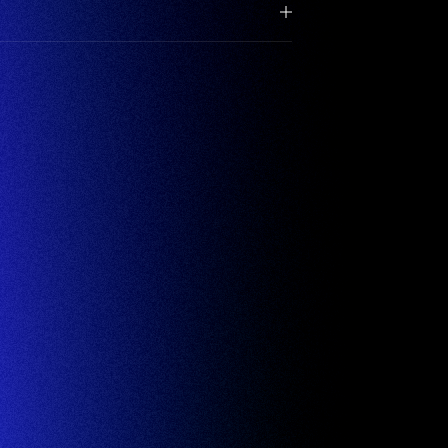
menangani cabaran sosial—perubahan iklim,
mber, dan pemulihan serantau—mencipta kes untuk
/ Lembaga Penasihat FSRD
azines
Web Media
Advisory Roles
Talks
AWARDS
an.
ia bagi DFA Design for Asia Designer of the Year
a / Lembaga Kehormat
erah reka bentuk antarabangsa, termasuk DFA
5.0 / Felo Pelawat
ld, Golden Pin Design Award Grand Prix, German
｜ヒューマニエンス 40億年のたくらみ「タンパク質」
｜ヒューマニエンス 40億年のたくらみ「タンパク質」
Featured on NHK “Humani
_
gn Award Gold. Beliau juga pernah berkhidmat
 Reka Bentuk / Pengarah
wards Design Category dan sebagai juri untuk Good
for Asia Awards), dan WAF (World Architecture
 Reka Bentuk / Pengarah
n yang mendalam dengan kancah kreatif global.
sign×Stories BYAKU 紹介
esign×Stories BYAKU 紹介
Featured on NHK “Design×Stories” featuring 
_
angka kerja untuk penyesuaian bandar kepada
n OLIVE, platform untuk berkongsi reka bentuk
cana, dan mengetuai penciptaan Tokyo Bousai,
sar di dunia. Karyanya merangkumi keyakinan
engejar keindahan, tetapi kekuatan yang
演｜ADAPTMENT紹介
演｜ADAPTMENT紹介
Featured on NHK General: ADAPTMENT in Urban CO₂ R
_
asyarakat ke hadapan.
nking," metodologi yang mengambil inspirasi
ologi untuk membuka kunci intipati kreativiti.
iti Keio dan Profesor Pelawat Kehormat di
｜ヒューマニエンス 40億年のたくらみ「ミトコンドリア」
｜ヒューマニエンス 40億年のたくらみ「ミトコンドリア」
Featured on NHK “Hu
_