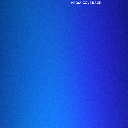
semangat untuk reka bentuk yang 
MEDIA COVERAGE
persediaan bencana, peredaran su
Institut Teknologi Bandung (ITB) 
TV & Radio
Books & Mag
masa depan yang lebih penuh harap
Beliau adalah penerima pertama dun
Institut Reka Bentuk Spatial Kore
dan telah menerima lebih 150 anug
Universiti Seikei, Institut SOCIETY 
Grand Award, Good Design Award Go
NHK出演
NHK出演
2024.12.16
Design Award Gold, dan Global Desi
SUSTUS Co., Ltd. / Ketua Pegawai
sebagai pengerusi juri untuk ACC A
Design Award, DFA Awards (Design 
HUSKEY Co., Ltd. / Ketua Pegawai
Festival), mengekalkan penglibata
NHK出演｜De
NHK出演｜D
2024.12.12
Beliau mengasaskan ADAPTMENT, r
perubahan iklim dan ekosistem, da
sumber terbuka untuk bantuan ben
inisiatif persediaan bencana terbe
bahawa reka bentuk bukan sahaja m
NHK総合出
NHK総合出
2024.11.18
melindungi nyawa dan mendorong m
Beliau menyokong "Evolutionary Thi
daripada penyesuaian dan evolusi bi
Sebagai Profesor Projek di Univers
NHK出演
NHK出演
2024.2.20