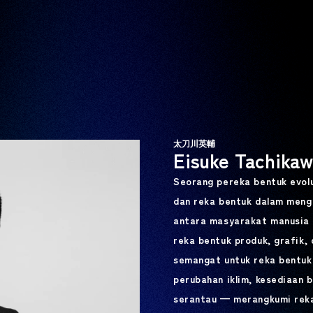
太刀川英輔
Eisuke Tachika
Seorang pereka bentuk evolu
dan reka bentuk dalam meng
antara masyarakat manusia d
reka bentuk produk, grafik, 
semangat untuk reka bentuk
perubahan iklim, kesediaan 
serantau — merangkumi rek