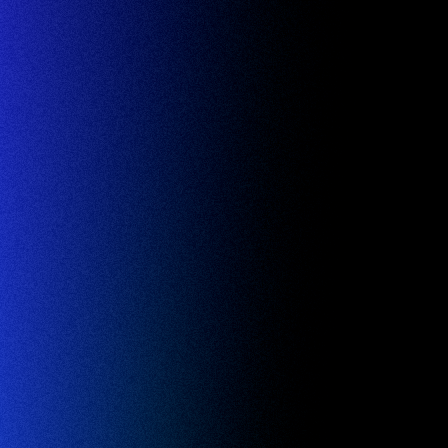
telah memupuk pembawa perubahan merentasi
enyumbang kepada inovasi di lebih 60 organisasi.
nerima Anugerah Yamamoto Shichihei—kali pertama
gi anugerah kemanusiaan berprestij ini di Jepun.
出演｜円卓コンフィデンシャル「マツダとニコンの闘い」
京出演｜円卓コンフィデンシャル「マツダとニコンの闘い」
Featured on TV Tok
_
ANESA WIDYA JASA ADIUTAMA, penghormatan
ut Teknologi Bandung, sebagai pengiktirafan atas
tahuan dan pendidikan. Beliau berkhidmat sebagai
f Higher Education" Institut Penyelidikan dan
antara peranan lain, memajukan penyebaran
｜ヒューマニエンス 40億年のたくらみ「免疫」進化思考 紹介
｜ヒューマニエンス 40億年のたくらみ「免疫」進化思考 紹介
Featured on NHK “H
_
ai Pengarah Konsep (Pengerusi) Majlis Promosi
inet. Dari 2021 hingga 2025, beliau berkhidmat
arah JIDA (Japan Industrial Design Association),
｜ヒューマニエンス 40億年のたくらみ「超・変異」進化思考 紹介
｜ヒューマニエンス 40億年のたくらみ「超・変異」進化思考 紹介
Featured on N
_
 mana beliau mengetuai Kongres Reka Bentuk Dunia
an penjenamaan semula Majlis Organisasi Reka
i DOO. Sejak 2023, beliau berkhidmat sebagai ahli
ation), organisasi perundingan khas PBB, dan
｜ヒューマニエンス「再生」
｜ヒューマニエンス「再生」
Featured on NHK “Humanience: Regeneration”
k Pavilion Jepun di Expo 2025 Osaka, meneruskan
_
reka bentuk dan inovasi.