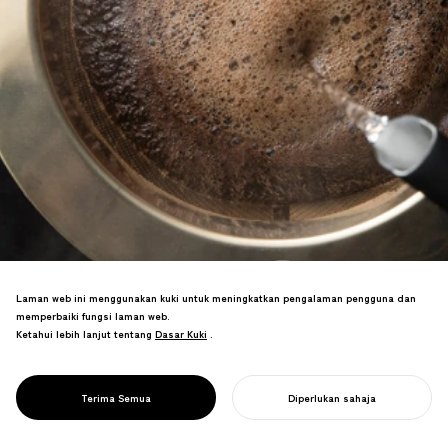
Laman web ini menggunakan kuki untuk meningkatkan pengalaman pengguna dan
memperbaiki fungsi laman web.
Ketahui lebih lanjut tentang
Dasar Kuki
Dasar Kuki
.
Jenama alat profesional untuk kopi
istimewa, memajukan budaya kopi
PROJECT
CORES
Terima Semua
Diperlukan sahaja
lestari.
MULAKAN PROJEK ANDA