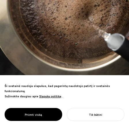
Ši svetainė naudoja slapukus, kad pagerintų naudotojo patirtį ir svetainės
funkcionalumą.
Sužinokite daugiau apie
Slapukų politiką
Slapukų politiką
.
Profesionalių įrankių prekės ženklas
specialiai kavai, skatinantis tvarią kavos
PROJECT
BRANDUOLIAI
Priimti viską
Tik būtini
kultūrą.
PRADĖTI SAVO PROJEKTĄ