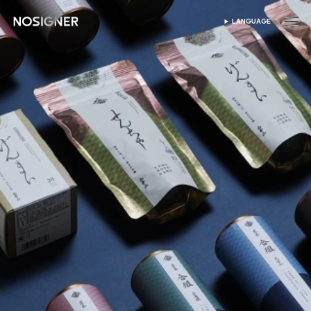
홈
LANGUAGE
SELECT LANGUAGE