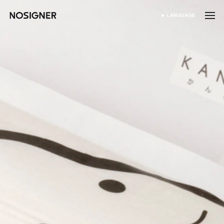
홈
LANGUAGE
SELECT LANGUAGE