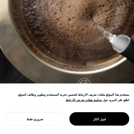
يستخدم هذا الموقع ملفات تعريف الارتباط لتحسين تجربة المستخدم وتطوير وظائف الموقع.
اطلع على المزيد حول
سياسة ملفات تعريف الارتباط
سياسة ملفات تعريف الارتباط
.
علامة تجارية لأدوات احترافية للقهوة المتخصصة،
PROJECT
النوى
قبول الكل
ضروري فقط
تعمل على تطوير ثقافة القهوة المستدامة.
ابدأ مشروعك