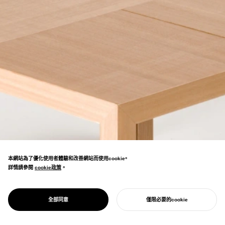
本網站為了優化使用者體驗和改善網站而使用cookie。
詳情請參閱
cookie政策
cookie政策
。
簡潔的零件可實現多樣化展開的模組化設計家
具。具備靈活性和擴展性，也能對應複雜的功
PROJECT
單位
全部同意
僅限必要的cookie
能。
開始您的專案