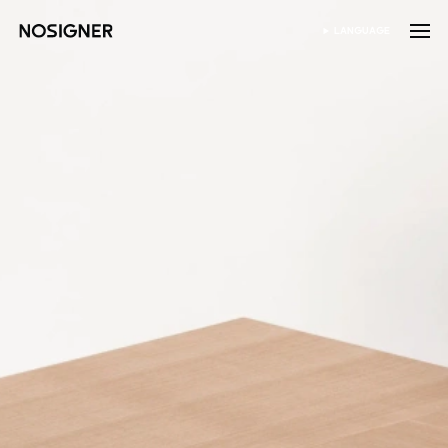
首頁
LANGUAGE
SELECT LANGUAGE