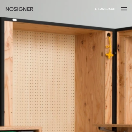
首頁
LANGUAGE
SELECT LANGUAGE