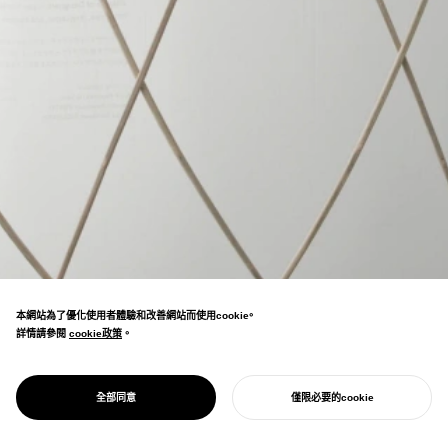
本網站為了優化使用者體驗和改善網站而使用cookie。
詳情請參閱
cookie政策
cookie政策
。
運用日本傳統技法「伸子張」，僅憑帶針竹圓棒
的張力構成12公尺的巨大螢幕。將日本人的設
PROJECT
OBI
全部同意
僅限必要的cookie
計傳遞給世界的努力。
開始您的專案