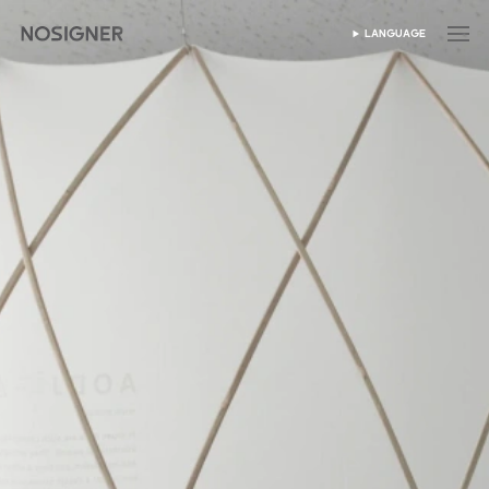
首頁
LANGUAGE
SELECT LANGUAGE