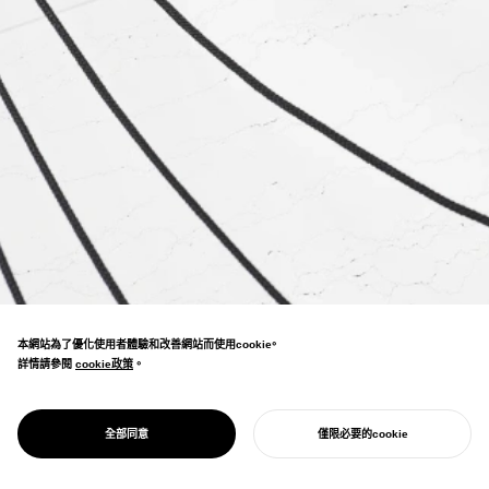
本網站為了優化使用者體驗和改善網站而使用cookie。
詳情請參閱
cookie政策
cookie政策
。
PROJECT
GGG/
從懸鏈線探討力與形的關係，探求阻力與均衡
FORCE
全部同意
僅限必要的cookie
所產生的美。
開始您的專案