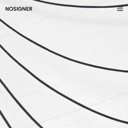
首頁
LANGUAGE
SELECT LANGUAGE