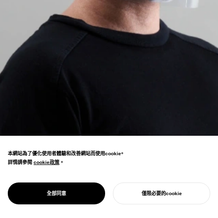
本網站為了優化使用者體驗和改善網站而使用cookie。
詳情請參閱
cookie政策
cookie政策
。
A4透明文件夾只需切割3處即可製作面罩的紙
型免費發放。 COVID19對策中被世界各地的
PROJECT
PANDAID 面罩
全部同意
僅限必要的cookie
醫療機構所採用。
開始您的專案