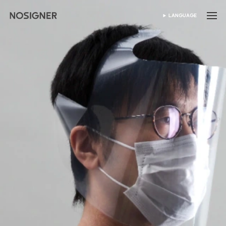
首頁
LANGUAGE
SELECT LANGUAGE