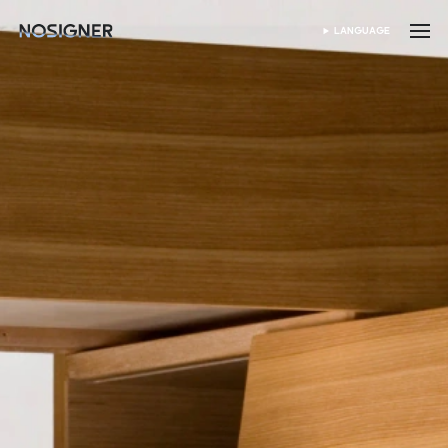
首頁
LANGUAGE
SELECT LANGUAGE