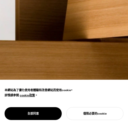
本網站為了優化使用者體驗和改善網站而使用cookie。
詳情請參閱
cookie政策
cookie政策
。
世界級設計雜誌《Wallpaper*》評價為「世界上
PROJECT
CARTESIA
全部同意
僅限必要的cookie
最美的抽屜」。
開始您的專案