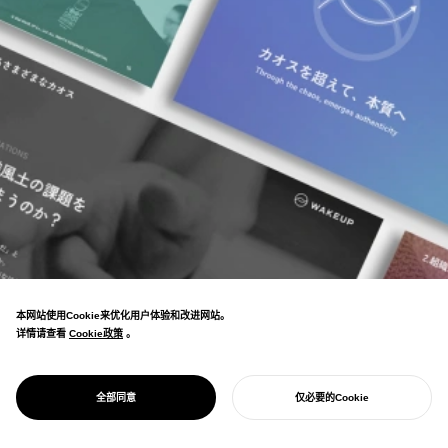
本网站使用Cookie来优化用户体验和改进网站。
详情请查看
Cookie政策
Cookie政策
。
PROJECT
CTI JAPAN &
教练文化源流组织的品牌建设。明确了Origin
WAKE UP
全部同意
仅必要的Cookie
of Coaching的定位，为学员增长做出了贡献。
开始您的项目