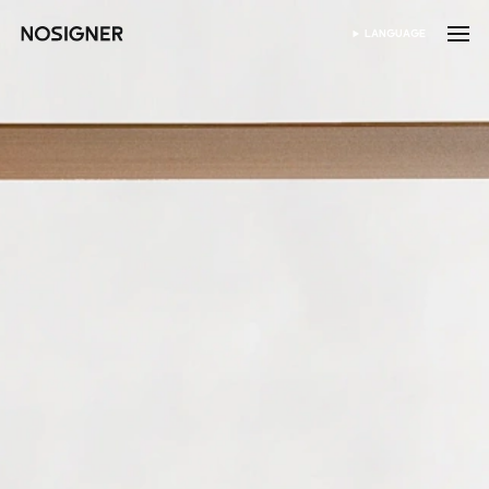
首页
LANGUAGE
SELECT LANGUAGE