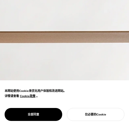
本网站使用Cookie来优化用户体验和改进网站。
详情请查看
Cookie政策
Cookie政策
。
德岛「本林家具」开发的收纳架。应用自然界的
桁架结构，用约3mm的薄搁板可承重100kg。
PROJECT
TRUSS
全部同意
仅必要的Cookie
Good Design Award金奖候选。
开始您的项目