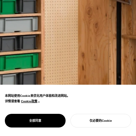
本网站使用Cookie来优化用户体验和改进网站。
详情请查看
Cookie政策
Cookie政策
。
PROJECT
OPEN SOHKO
创造性重塑仓库空间的设计项目。免费提供开
DESIGN
全部同意
仅必要的Cookie
源家具设计，让仓库改造更加灵活。
开始您的项目