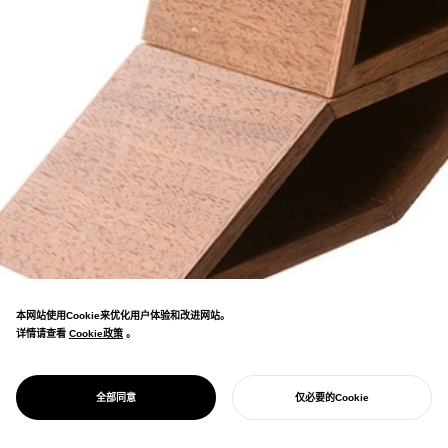
本网站使用Cookie来优化用户体验和改进网站。
详情请查看
Cookie政策
Cookie政策
。
利用磁石的引力，将文具整合为一体的文具用
品。凭借简洁的结构和精致的造型，让桌面变得
PROJECT
弹夹容器
全部同意
仅必要的Cookie
美观整洁。
开始您的项目