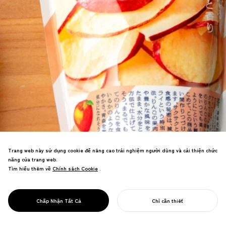
Trang web này sử dụng cookie để nâng cao trải nghiệm người dùng và cải thiện chức
Tạo thương hiệu bánh kẹo với JR East
năng của trang web.
cho các khu vực bị thiên tai. Các sản
Tìm hiểu thêm về
Chính sách Cookie
Chính sách Cookie
.
phẩm tôn vinh nét quyến rũ địa phương
và câu chuyện của nhà sản xuất đã đạt
được sự yêu thích, thúc đẩy phục hồi
PROJECT
OYATSU TIMES
Chấp Nhận Tất Cả
Chỉ cần thiết
kinh tế.
BẮT ĐẦU DỰ ÁN CỦA BẠN