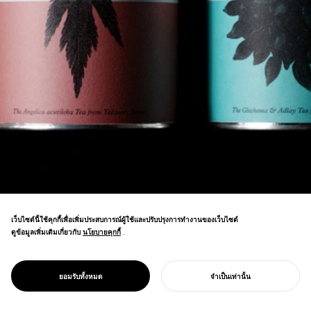
เว็บไซต์นี้ใช้คุกกี้เพื่อเพิ่มประสบการณ์ผู้ใช้และปรับปรุงการทำงานของเว็บไซต์
ดูข้อมูลเพิ่มเติมเกี่ยวกับ
นโยบายคุกกี้
นโยบายคุกกี้
.
เปลี่ยนสมุนไพรสมุนไพรจากญี่ปุ่นให้เป็น
PROJECT
{TABEL}
ยอมรับทั้งหมด
จำเป็นเท่านั้น
แบรนด์ชาที่เป็นหัวใจของวัฒนธรรมสมุนไพร
เริ่มโครงการของคุณ