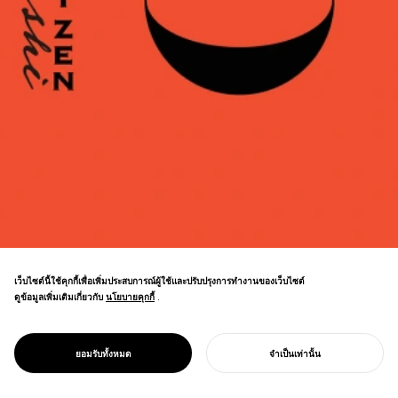
เว็บไซต์นี้ใช้คุกกี้เพื่อเพิ่มประสบการณ์ผู้ใช้และปรับปรุงการทำงานของเว็บไซต์
การสร้างแบรนด์เครื่องเคลือบแล็กเกอร์เอชิเซ็น
ดูข้อมูลเพิ่มเติมเกี่ยวกับ
นโยบายคุกกี้
นโยบายคุกกี้
.
อัตลักษณ์ที่ได้แinspiration จากเซ็นและหมึก
"ZEN BLACK" ที่พัฒนาขึ้นผ่านการร่วมมือกับ
Toyo Ink ปฏิวัติอุตสาหกรรมงานฝีมือแบบ
PROJECT
ECHIZEN URUSHI
ยอมรับทั้งหมด
จำเป็นเท่านั้น
ดั้งเดิม
เริ่มโครงการของคุณ