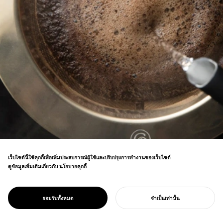
เว็บไซต์นี้ใช้คุกกี้เพื่อเพิ่มประสบการณ์ผู้ใช้และปรับปรุงการทำงานของเว็บไซต์
ดูข้อมูลเพิ่มเติมเกี่ยวกับ
นโยบายคุกกี้
นโยบายคุกกี้
.
แบรนด์เครื่องมือมืออาชีพสำหรับกาแฟสเปเชีย
PROJECT
แกนหลัก
ยอมรับทั้งหมด
จำเป็นเท่านั้น
ลตี้ เพื่อส่งเสริมวัฒนธรรมกาแฟที่ยั่งยืน
เริ่มโครงการของคุณ