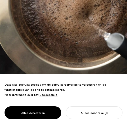
Deze site gebruikt cookies om de gebruikerservaring te verbeteren en de
functionaliteit van de site te optimaliseren.
Meer informatie over het
Cookiebeleid
Cookiebeleid
.
Professioneel gereedschapsmerk voor
specialiteitenkoffie, ter bevordering van
PROJECT
CORES
Alles Accepteren
Alleen noodzakelijk
duurzame koffiecultuur.
START UW PROJECT