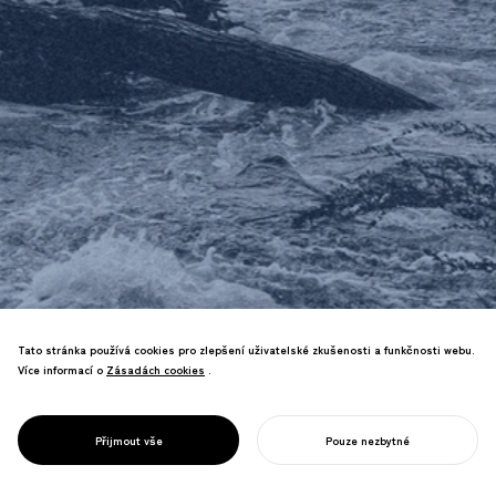
Vytváříme designy pro přizpůsobení se
Tato stránka používá cookies pro zlepšení uživatelské zkušenosti a funkčnosti webu.
současné "éře přírodních katastrof"—od
Více informací o
Zásadách cookies
Zásadách cookies
.
knih a webových stránek, které sdílejí
znalosti zachraňující životy, až po
DESIGN PRO
nouzové produkty a městské prostory
Přijmout vše
Pouze nezbytné
ODOLNOST
adaptované na katastrofy.
ZAHAJTE SVŮJ PROJEKT